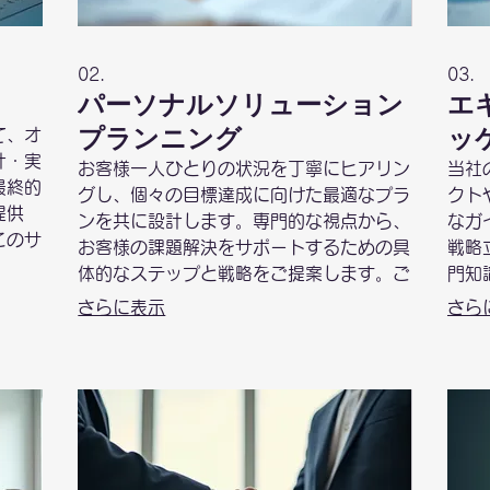
02.
03.
パーソナルソリューション
エ
プランニング
ッ
て、オ
計・実
お客様一人ひとりの状況を丁寧にヒアリン
当社
最終的
グし、個々の目標達成に向けた最適なプラ
クト
提供
ンを共に設計します。専門的な視点から、
なガ
このサ
お客様の課題解決をサポートするための具
戦略
る特別
体的なステップと戦略をご提案します。ご
門知
まし
要望を深く理解することから、真に価値の
パッ
さらに表示
さら
ある解決策が生まれます。
を見
ます