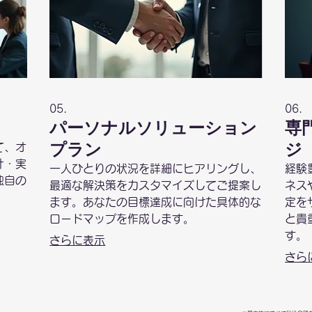
05.
06.
パーソナルソリューション
専
プラン
ジ
て、オ
計・実
一人ひとりの状況を詳細にヒアリングし、
経験
独自の
最適な解決策をカスタマイズしてご提案し
ネス
ます。あなたの目標達成に向けた具体的な
定を
ロードマップを作成します。
と貴
す。
さらに表示
さら