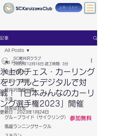
お問い合わせ
記事
All Posts
SC軽井沢クラブ
All Posts
2022年12月16日
読了時間: 3分
氷上のチェス・カーリング
軽井沢観光
をリアルとデジタルで対
スポーツ教室
軽井沢風越公園
戦！「日本みんなのカーリ
水泳
ング選手権2023」開催
感染症対策
更新日：
2023年1月24日
グループライド（サイクリング）
参加無料
風越ランニングサークル
スキラン