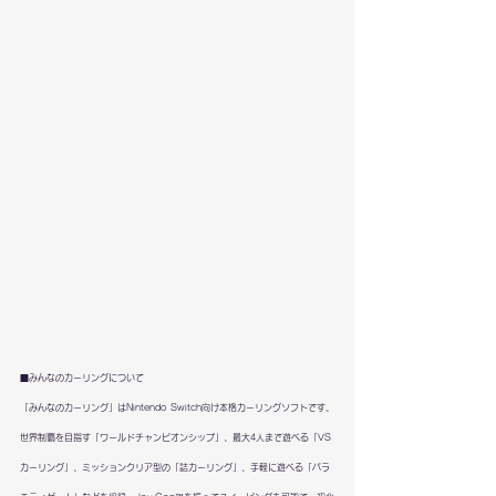
■みんなのカーリングについて
「みんなのカーリング」はNintendo Switch向け本格カーリングソフトです。
世界制覇を目指す「ワールドチャンピオンシップ」、最大4人まで遊べる「VS
カーリング」、ミッションクリア型の「詰カーリング」、手軽に遊べる「バラ