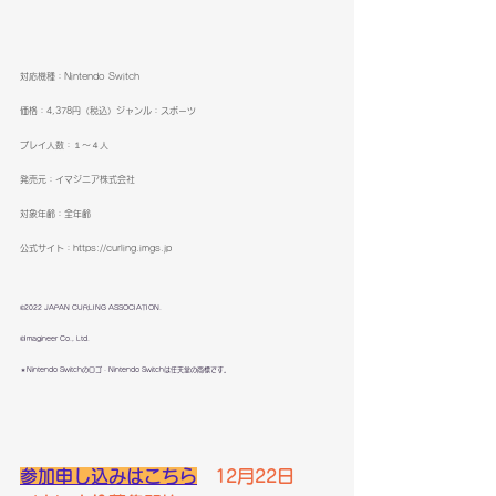
対応機種：Nintendo Switch
価格：4,378円（税込）ジャンル：スポーツ
プレイ人数：１～４人
発売元：イマジニア株式会社
対象年齢：全年齢
公式サイト：
https://curling.imgs.jp
©2022 JAPAN CURLING ASSOCIATION.
©Imagineer Co., Ltd.
＊Nintendo Switchのロゴ・Nintendo Switchは任天堂の商標です。
参加申し込みはこちら
12月22日