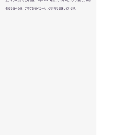
エティゲーム」などを収録。Joy-Con™を振ってスイーピングも可能で、初心
者でも遊べる様、丁寧な説明やカーリング辞典も収録しています。