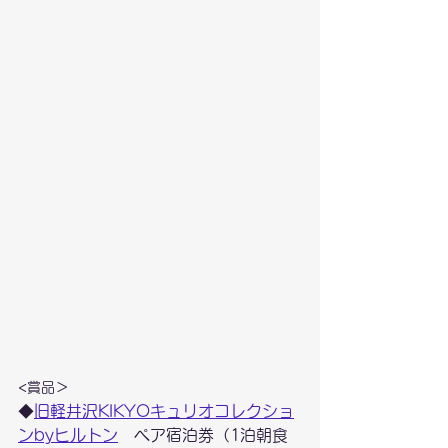
<賞品＞
◆
旧軽井沢KIKYOキュリオコレクショ
ンbyヒルトン
　ペア宿泊券（1泊朝食