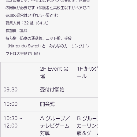
書が必要です。中学生以下のペアの参加は、保護者
の同伴が必要です（保護者と高校生以下がペアでご
参加の場合はいずれも不要です）
募集人員︓32 組（64 人）
参加費︓無料
持ち物︓防寒の運動着、ニット帽、手袋
（Nintendo Switch と「みんなのカーリング」ソ
フトは大会側で用意）
2F Event 会
1F ｶｰﾘﾝｸﾞホ
場
ール
09:30
受付け開始
10:00
開会式
10:30〜
A グループ／
B グループ／
12:00
テレビゲーム
カーリング体
対戦
験＆ゲーム