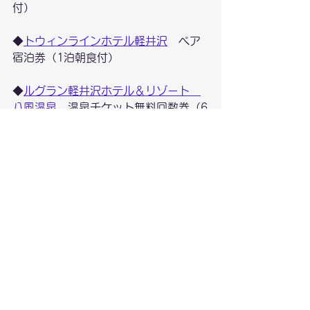
付）
◆
トウィンラインホテル軽井沢
　ペア
宿泊券（1泊朝食付）
◆
ルグラン軽井沢ホテル＆リゾート　
八風温泉
　温泉チケット無料回数券（6
枚綴）
◆軽
井沢ホテル ロンギングハウス
　ラ
ンチコースペア招待券1枚
　（期間：3/1～7/15平日のみ、土日
祝GW除外）
◆Nintendo Switchソフト　イマジニ
アソフト各種　5名様
みんなのカーリング
Fit Boxing 2
英検🄬スマート対策