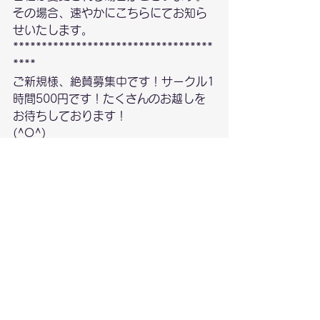
その場合、速やかにこちらにてお知ら
せいたします。
***********************************
****
ご新規様、絶賛募集中です！サークル1
時間500円です！たくさんのお越しを
お待ちしております！
(^O^)
***********************************
****
※ご参加にあたりカーリング未経験者
はアイスパークの体験プログラムの事
前受講が必要です。
#軽井沢
#カーリング
#サークル
#アイス
パーク
#スキラン
#SC軽井沢クラ
ブ
#SCKC
スキラン