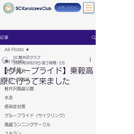
お問い合わせ
記事
All Posts
SC軽井沢クラブ
All Posts
2025年8月29日
読了時間: 2分
【グループライド】乗鞍高
軽井沢観光
原に行って来ました
スポーツ教室
軽井沢風越公園
水泳
感染症対策
グループライド（サイクリング）
風越ランニングサークル
スキラン