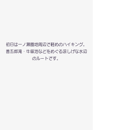
初日は一ノ瀬園地周辺で軽めのハイキング。
善五郎滝・牛留池などをめぐる涼しげな水辺
のルートです。