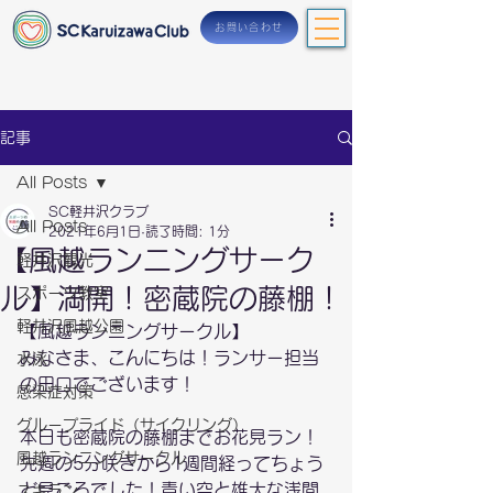
お問い合わせ
記事
All Posts
SC軽井沢クラブ
All Posts
2021年6月1日
読了時間: 1分
【風越ランニングサーク
軽井沢観光
ル】満開！密蔵院の藤棚！
スポーツ教室
軽井沢風越公園
【風越ランニングサークル】
みなさま、こんにちは！ランサー担当
水泳
の田口でございます！
感染症対策
グループライド（サイクリング）
本日も密蔵院の藤棚までお花見ラン！
風越ランニングサークル
先週の5分咲きから1週間経ってちょう
ど見ごろでした！青い空と雄大な浅間
スキラン