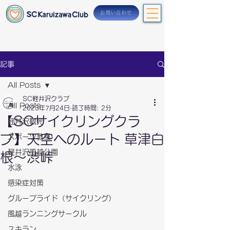
お問い合わせ
記事
All Posts
SC軽井沢クラブ
All Posts
2023年7月24日
読了時間: 2分
【SCサイクリングクラ
軽井沢観光
ブ】天空へのルート 草津白
スポーツ教室
軽井沢風越公園
根～渋峠
水泳
感染症対策
グループライド（サイクリング）
風越ランニングサークル
スキラン