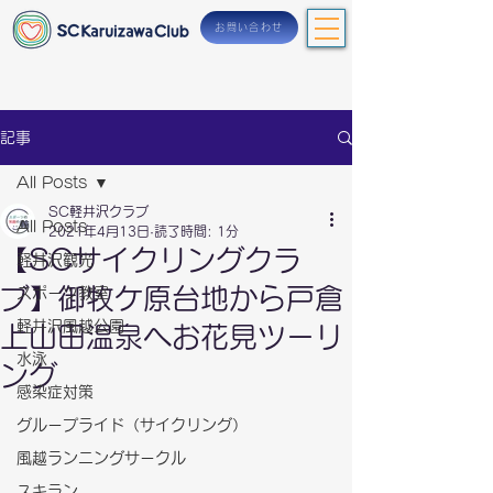
お問い合わせ
記事
All Posts
SC軽井沢クラブ
All Posts
2021年4月13日
読了時間: 1分
【SCサイクリングクラ
軽井沢観光
ブ】御牧ケ原台地から戸倉
スポーツ教室
軽井沢風越公園
上山田温泉へお花見ツーリ
水泳
ング
感染症対策
グループライド（サイクリング）
風越ランニングサークル
スキラン