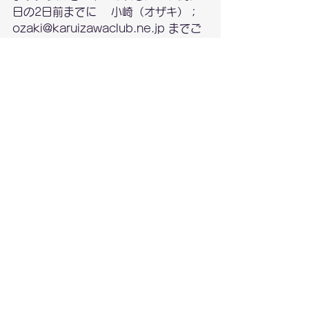
日の2日前までに 　小崎（オザキ）；
ozaki@karuizawaclub.ne.jp までご
連絡ください。
初参加の方のお問い合わせも大歓迎で
す。
グループライド（サイクリング）
すべて表示
最新記事