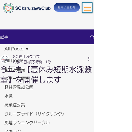
お問い合わせ
記事
All Posts
SC軽井沢クラブ
All Posts
6月22日
読了時間: 1分
今年も【夏休み短期水泳教
軽井沢観光
室】を開催します
スポーツ教室
軽井沢風越公園
水泳
感染症対策
グループライド（サイクリング）
風越ランニングサークル
スキラン