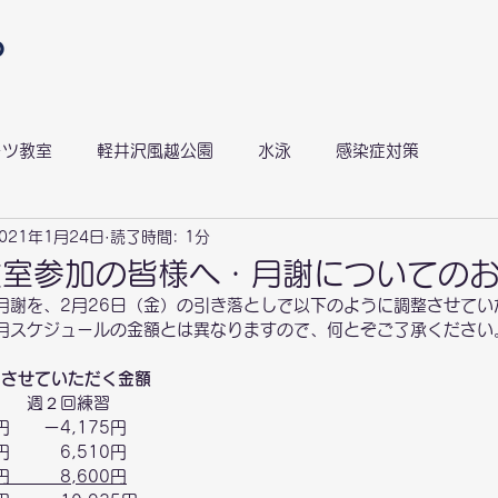
ーツ教室
軽井沢風越公園
水泳
感染症対策
021年1月24日
読了時間: 1分
風越ランニングサークル
スキラン
感染症対策
教室参加の皆様へ・月謝についての
月謝を、2月26日（金）の引き落としで以下のように調整させてい
月スケジュールの金額とは異なりますので、何とぞご了承ください
としさせていただく金額
　  週２回練習
円　　ー4,175円
円　　　6,510円
円　　　8,600円