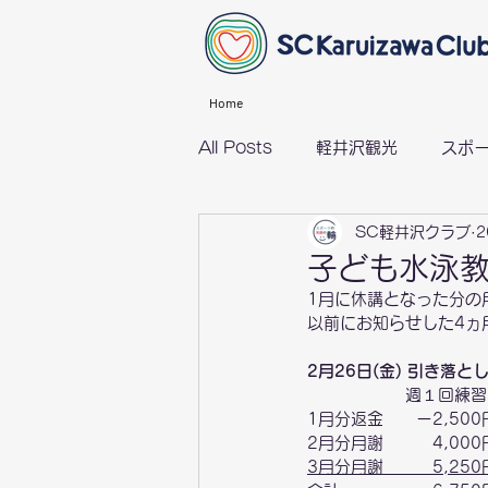
Home
All Posts
軽井沢観光
スポ
SC軽井沢クラブ
2
グループライド（サイクリング）
子ども水泳
1月に休講となった分の
以前にお知らせした4ヵ
2月26日(金) 引き落
　　　　　　週１回練習
1月分返金　　ー2,500
2月分月謝　　　4,000
3月分月謝　　　5,250