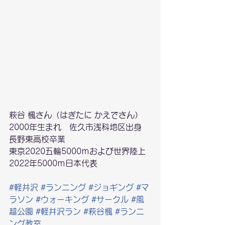
萩谷 楓さん（はぎたに かえでさん）
2000年生まれ　佐久市浅科地区出身　
長野東高校卒業
東京2020五輪5000ｍおよび世界陸上
2022年5000ｍ日本代表
#軽井沢
#ランニング
#ジョギング
#マ
ラソン
#ウォーキング
#サークル
#風
越公園
#軽井沢ラン
#萩谷楓
#ランニ
ング教室