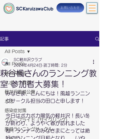
お問い合わせ
記事
All Posts
SC軽井沢クラブ
All Posts
2024年4月24日
読了時間: 2分
萩谷楓さんのランニング教
軽井沢観光
室 参加者大募集！
スポーツ教室
軽井沢風越公園
みなさま、こんにちは！風越ランニン
グサークル担当の田口と申します！
水泳
感染症対策
今日はポカポカ陽気の軽井沢！長い冬
グループライド（サイクリング）
が終わり、ようやく春が訪れました
風越ランニングサークル
ね！ランナーのみなさまにとっては絶
好のランニング日和となり…、いや、
スキラン