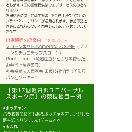
とします（この画像提供はウエブサービスのみとな
ります）
お申込みに関しては主管者（SC軽井沢クラブ）の
プライバシーポリシー
が適用されます。参加申込と
同時にこれらについて同意したものとさせていただ
きます
出店販売のご案内
12:00ごろ～
スコーン専門店 Komorebi SCONE
（プレ
ーン＆チョコチップスコーン）
Bonboniere
（魚沼産コシヒカリを使った
お弁当と焼き菓子）
社会福祉法人育護会 須坂技術学園
（手作り
パンとクッキー）
「第17回軽井沢ユニバーサル
スポーツ祭」の競技種目一例
●ボッチャン
パラ五輪競技でもあるボッチャをアレンジした
軽井沢オリジナルのゲームです。
●玉入れ