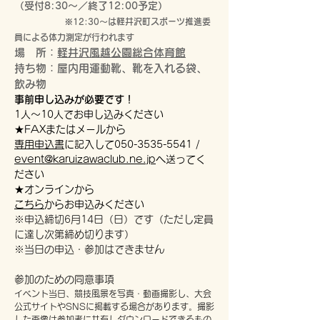
（受付8:30～／終了12:00予定）
※12:30～は軽井沢町スポーツ推進委
員による体力測定が行われます
場
所：
軽井沢風越公園総合体育館
持ち物：屋内用運動靴、靴を入れる袋、
飲み物
事前申し込みが必要です！
1人～10人でお申し込みください
★FAX
またはメールから
専用申込書
に記入して050-3535-5541 /
event@karuizawaclub.ne.jp
へ送ってく
ださい
★オンラインから
こちら
からお申込みください
​※申込締切6月14日（日）です（ただし定員
に達し次第締め切ります）
※当日の申込・参加はできません
参加のための同意事項
イベント当日、競技風景を写真・動画撮影し、大会
公式サイトやSNSに掲載する場合があります。撮影
した画像は参加者に共有しダウンロードできるもの