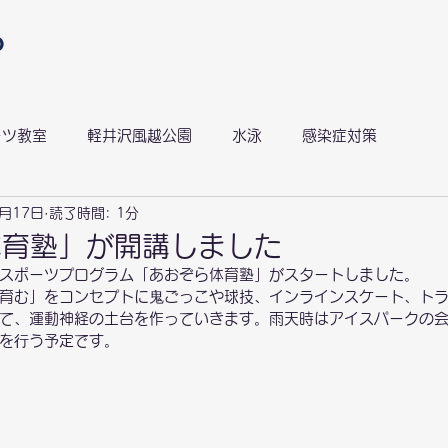
ーツ教室
軽井沢風越公園
水泳
感染症対策
月17日
読了時間: 1分
風越ランニングサークル
スキラン
感染症対策
体育塾」が開講しました
スポーツプログラム「あおぞら体育塾」がスタートしました。
育む」をコンセプトに⻤ごっこや球技、インラインスケート、ト
て、運動神経の土台を作っていきます。雨天時はアイスパークの
を⾏う予定です。