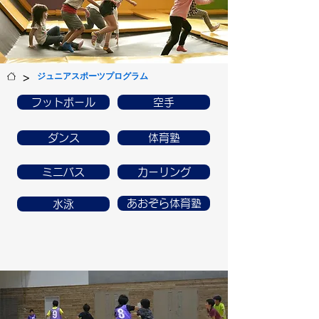
>
ジュニアスポーツプログラム
フットボール
空手
ダンス
体育塾
ミニバス
カーリング
あおぞら体育塾
水泳