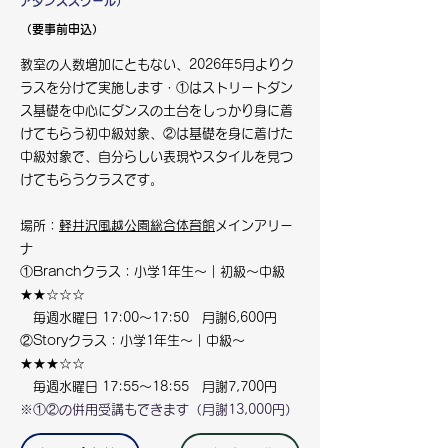
アダンススクール）
（要事前申込）
教室の人数増加にともない、2026年5月よりク
ラスを分けて実施します・①はストリートダン
ス基礎を中心にダンスの土台をしっかり身に着
けてもらう初中級対象、②は基礎を身に着けた
中級対象で、自分らしい表現やスタイルを見つ
けてもらうクラスです。
場所：
軽井沢風越公園総合体育館
メインアリー
ナ
①Branchクラス：小学1年生～｜初級〜中級
★★☆☆☆
毎週水曜日 17:00～17:50 月謝6,600円
②Storyクラス：小学1年生〜｜中級〜
★★★☆☆
毎週水曜日 17:55～18:55 月謝7,700円
※①②の併用受講もできます（月謝13,000円）