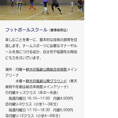
フットボールスクール
（要事前申込）
楽しむことを第一に、基本的な技術の習得を目
指します。チームスポーツに必要なマナーやル
ールを身につけるほか、自主性や協調性の育成
にも力を注いでいます。
場所：月曜＝
軽井沢風越公園総合体育館
メイン
アリーナ
水曜＝
軽井沢風越公園グラウンド
（悪天
候時や冬期は総合体育館メインアリーナ）
①月曜キッズクラス（年中～年長）
毎週月曜日 16:10～17:00 月謝4,500円
②月曜U-9クラス（小学1～3年生）
毎週月曜日 17:10～18:30 月謝5,500円
③月曜U-12クラス（小学4～6年生）