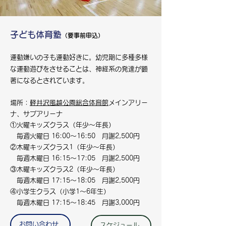
子ども体育塾
（要事前申込）
運動嫌いの子も運動好きに。幼児期に多種多様
な運動遊びをさせることは、神経系の発達が顕
著になるとされています。
場所：
軽井沢風越公園総合体育館
メインアリー
ナ、サブアリーナ
①火曜キッズクラス（年少～年長）
毎週火曜日 16:00～16:50 月謝2,500円
②木曜キッズクラス1（年少～年長）
毎週木曜日 16:15～17:05 月謝2,500円
③木曜キッズクラス2（年少～年長）
毎週木曜日 17:15～18:05 月謝2,500円
④小学生クラス（小学1～6年生）
毎週木曜日 17:15～18:45 月謝3,000円
お問い合わせ
スケジュール