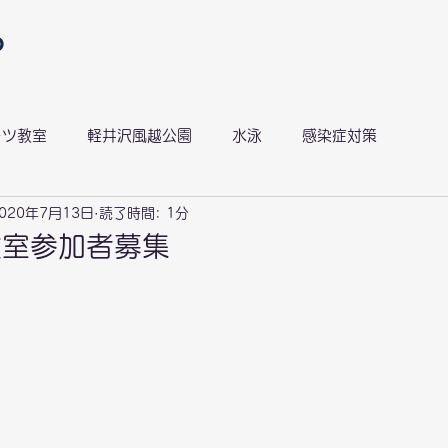
ーツ教室
軽井沢風越公園
水泳
感染症対策
020年7月13日
読了時間: 1分
風越ランニングサークル
スキラン
感染症対策
教室参加者募集