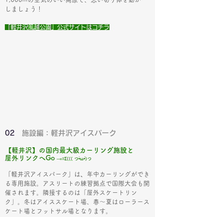
しましょう！
「軽井沢風越公園」公式サイトはコチラ
02
施設編：軽井沢アイスパーク
【軽井沢】の国内最大級カーリング施設と
屋外リンクへGo
─=≡Σ((( つ•̀ω•́)つ
「
軽井沢アイスパーク
」
は
、
年中カーリングができ
る専用施設。アスリートの練習拠点で国際大会も開
催されます。
​隣接するのは「屋外スケートリン
ク」。冬はアイススケート場、春～夏はローラース
ケート場とフットサル場となります。