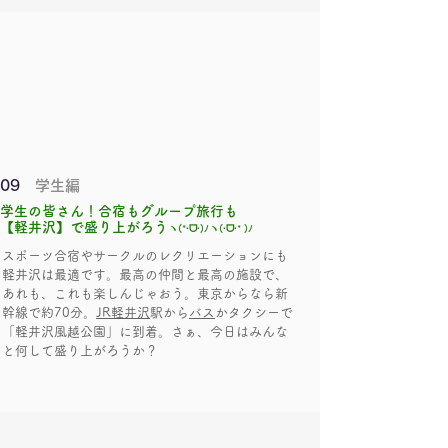
09
学生編
学生の皆さん！合宿もグループ旅行も
【軽井沢】で盛り上がろう
ヽ(*·ᗜ·)ﾉヽ(·ᗜ·* )ﾉ
スポーツ合宿やサークルのレクリエーションにも
軽井沢は最適です。最高の仲間と最高の施設で、
あれも、これも楽しんじゃおう。東京からなら新
幹線で約70分。
JR軽井沢
駅から
バス
かタクシーで
「軽井沢風越公園」に到着。さぁ、今日はみんな
と何して盛り上がろうか？