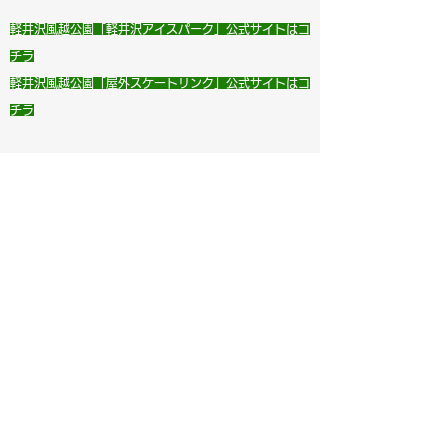
軽井沢風越公園「軽井沢アイスパーク」公式サイトはコ
チラ
軽井沢風越公園
「屋外スケートリンク」公式サイトはコ
チラ
03
施設
編：アイスアリーナ
冬季五輪が行われた【軽井沢】のリンクで
ホッケー見たり、⛸ 滑ったり
「軽井沢風越公園」の
「
アイスアリーナ
」
は、
1998年長野冬季五輪ではカーリング競技が開催さ