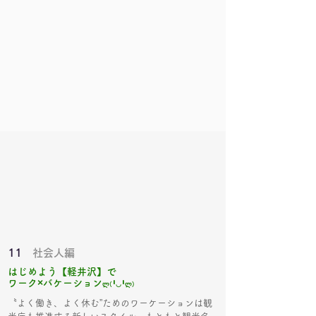
11
社会人編
はじめよう【軽井沢】で
ワーク×バケーション
ლ(╹◡╹ლ)
〝よく働き、よく休む”ためのワーケーションは観