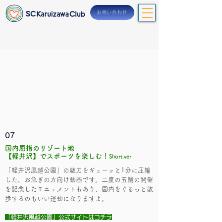
お問い合わせ
07
国内屈指のリゾート地
【軽井沢】でスポーツを楽しむ！
Short.ver
「
軽井沢風越公園
」
の魅力をギューッと1分に圧縮
した、お急ぎの方向け動画です。二度の五輪の開催
を記念したモニュメントもあり、園内をぐるっと散
歩するのもいい運動になりますよ。
「軽井沢風越公園」公式サイトはコチラ