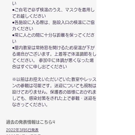
い
●ご⾃宅で必ず検温のうえ、マスクを着⽤し
てお越しください
●各施設に⼊る際は、施設⼊⼝の検温にご協
⼒ください
●常に⼈との間に⼗分な距離を保ってくださ
い
●屋内教室は常時窓を開けるため室温が下が
る場合がございます。上着等で体温調節をし
てください。 参加中に体調が悪くなった場
合はすぐに申し出てください
※以前はお控えいただいていた教室やレッス
ンの参観は可能です。送迎についても規制は
設けておりません。保護者の皆様におかれま
しても、感染対策をされた上で参観・送迎を
なさってください。
​過去の発表情報はこちら☟
​2022年3月5日発表