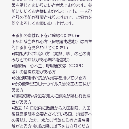
策を講じてまいりたいと考えております。参
加いただくお客様におかれましても、⼀⼈ひ
とりの予防が肝要となりますので、ご協⼒を
何卒よろしくお願い申し上げます。
★参加の際は以下をご確認ください★
下記に該当される⽅（保護者も含む）は⾃主
的に参加を⾒合わせてください
●体調がすぐれない⽅（発熱、咳、のどの痛
みなどの症状がある場合を含む）
●糖尿病、⼼不全、呼吸器疾患（COPD
等）の基礎疾患がある⽅
●免疫抑制剤や抗がん剤等を⽤いている⽅
●その他新型コロナウイルス感染症の症状が
ある⽅
●同居家族や⾝近な知⼈に感染が疑われる場
合がある⽅
●過去 14 ⽇以内に政府から⼊国制限、⼊国
後観察期間を必要とされている国、地域等へ
の渡航し た⽅、または当該在住者と濃厚接
触がある⽅ 参加の際は以下をお守りくださ